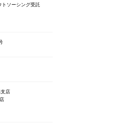
ウトソーシング受託
号
場支店
店